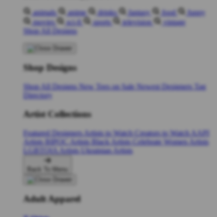
animals
anime
drinks
fantasy
food
funny
movies
sci-fi
sports
television
vintage
Shop All Designs
Shop Designs
Shop All Designs
New Tees on Sale
Newest Designers
Tag
Directory
Artist Collections
Featured Designers
Artists to Watch
Creators to Watch
AAPI
Artists
BIPOC Artists
Black Artists
Celebrate Women Artists
LGBTQIA Artists
Ukrainian Artists
Back To Menu
Adult Apparel