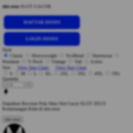
slot-zeus
SLOT GACOR
DAFTAR DISINI
LOGIN DISINI
Style
Classic
Heavyweight
Tri-Blend
Streetwear
Premium
V-Neck
Vintage
Tall
Active
Size
View Size Chart
View Size Chart
S
M
L
XL
2XL
3XL
4XL
5XL
Quantity
-
+
Dapatkan Bocoran Pola Situs Slot Gacor SLOT ZEUS
Kemenangan Kilat di
slot-zeus
slot-zeus