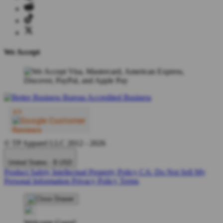
We Accept
© TP Apparel LLC 2012 - 2026
United States - $ USD
Product Safety
Intellectual Property Policy
CA: Do Not Sell My
Personal Information
Privacy Policy
Terms
Welcome Guest!