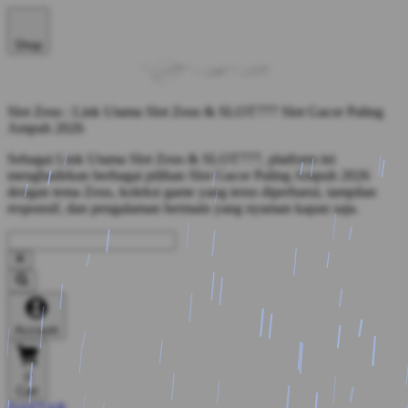
Shop
Slot Zeus : Link Utama Slot Zeus & SLOT777 Slot Gacor Paling
Ampuh 2026
Sebagai Link Utama Slot Zeus & SLOT777, platform ini
menghadirkan berbagai pilihan Slot Gacor Paling Ampuh 2026
dengan tema Zeus, koleksi game yang terus diperbarui, tampilan
responsif, dan pengalaman bermain yang nyaman kapan saja.
Account
0
Cart