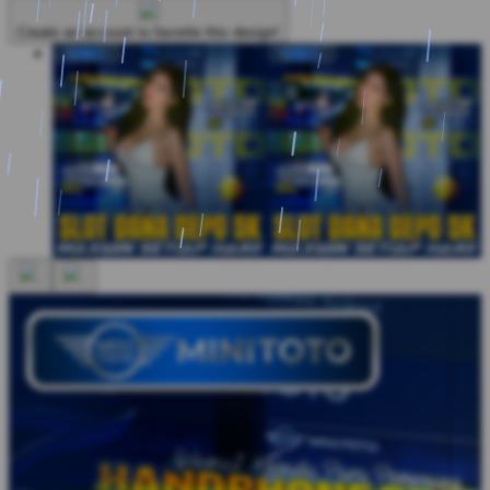
Create an account to favorite this design!