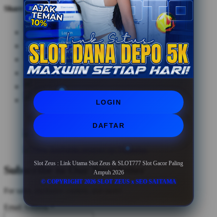
Share this design:
LOGIN
DAFTAR
Slot Zeus : Link Utama Slot Zeus & SLOT777 Slot Gacor Paling
Subscribe to Our Newsletter
Ampuh 2026
© COPYRIGHT 2026 SLOT ZEUS x SEO SAITAMA
For sales, exclusive content, and more!
Email Address
*