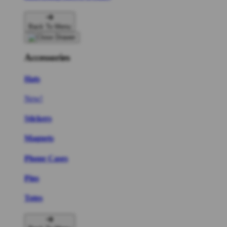
Back To Menu
Accessories
Hats
New!
Stickers
Magnets
Phone Cases
Pins
Totes