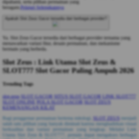
dipahami, serta pilihan permainan yang
beragam.
Pelajari Selengkapnya
Apakah Slot Zeus Gacor tersedia dari berbagai provider?
Ya. Slot Zeus Gacor tersedia dari berbagai provider ternama yang
menawarkan variasi fitur, desain permainan, dan mekanisme
bermain yang berbeda.
Slot Zeus : Link Utama Slot Zeus &
SLOT777 Slot Gacor Paling Ampuh 2026
Trending Tags
slot-zeus
SLOT GACOR
SITUS SLOT GACOR
LINK SLOT777
SLOT ONLINE
POLA SLOT GACOR
SLOT ZEUS
KEMENANGAN KILAT
Bagi penggemar permainan bertema mitologi,
SLOT ZEUS
menjadi
salah satu pilihan yang banyak diminati karena menghadirkan visual
berkualitas dan variasi permainan yang lengkap. Melalui Link
Utama Slot Zeus & SLOT777, pemain dapat mengakses berbagai