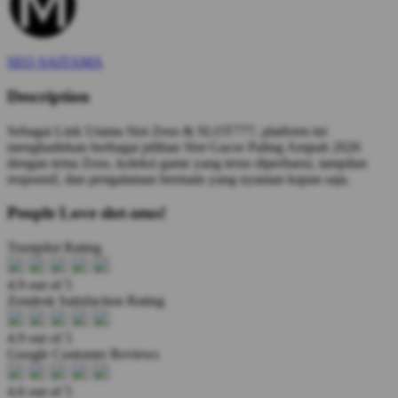
SEO SAITAMA
Description
Sebagai Link Utama Slot Zeus & SLOT777, platform ini
menghadirkan berbagai pilihan Slot Gacor Paling Ampuh 2026
dengan tema Zeus, koleksi game yang terus diperbarui, tampilan
responsif, dan pengalaman bermain yang nyaman kapan saja.
People Love slot-zeus!
Trustpilot Rating
4.9 out of 5
Zendesk Satisfaction Rating
4.9 out of 5
Google Customer Reviews
4.6 out of 5