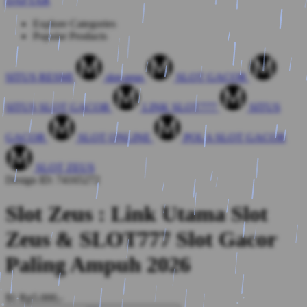
DAFTAR
Explore Categories
Popular Products
SITUS RESMI
slot-zeus
SLOT GACOR
SITUS SLOT GACOR
LINK SLOT777
SITUS
GACOR
SLOT ONLINE
POLA SLOT GACOR
SLOT ZEUS
Design ID: 74165272
Slot Zeus : Link Utama Slot
Zeus & SLOT777 Slot Gacor
Paling Ampuh 2026
$1
Rp5.000,-