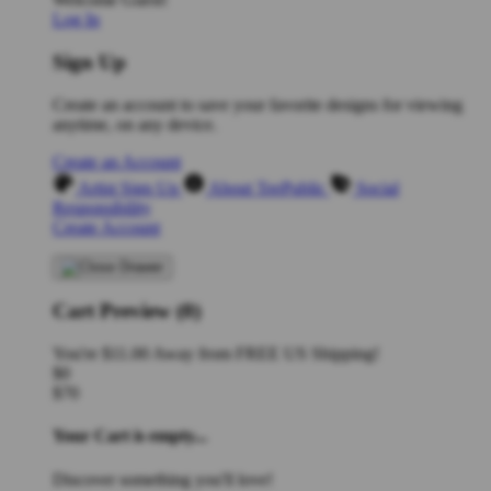
Log In
Sign Up
Create an account to save your favorite designs for viewing
anytime, on any device.
Create an Account
Artist Sign Up
About TeePublic
Social
Responsibility
Create Account
Cart Preview (0)
You're
$11.00
Away from
FREE US Shipping!
$0
$70
Your Cart is empty...
Discover something you'll love!